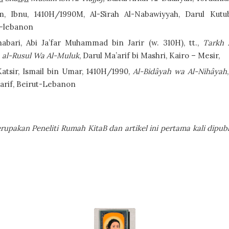
m, Ibnu, 1410H/1990M, Al-Sirah Al-Nabawiyyah, Darul Kutub
t-lebanon
habari, Abi Ja’far Muhammad bin Jarir (w. 310H), tt.,
Tarkh 
 al-Rusul Wa Al-Muluk
, Darul Ma’arif bi Mashri, Kairo – Mesir,
atsir, Ismail bin Umar, 1410H/1990,
Al-Bidâyah wa Al-Nihâyah
arif, Beirut-Lebanon
rupakan Peneliti Rumah KitaB dan artikel ini pertama kali dipub