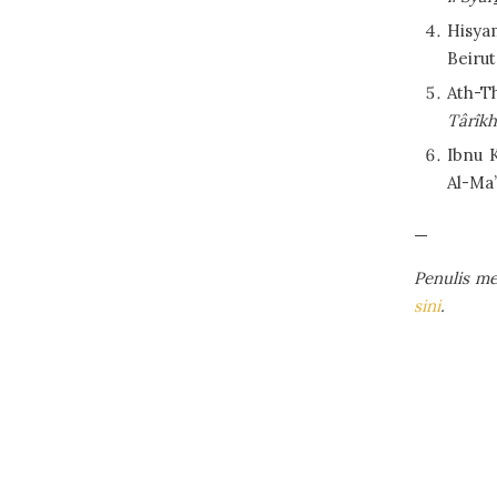
Hisya
Beiru
Ath-T
Târîkh
Ibnu K
Al-Ma’
—
Penulis me
sini
.