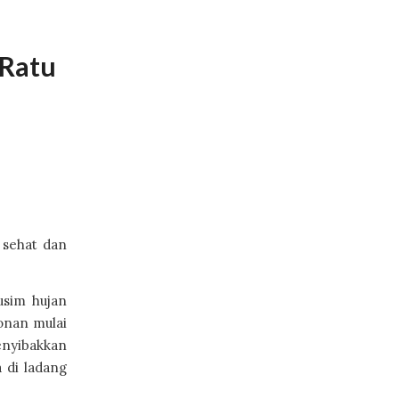
 Ratu
 sehat dan
usim hujan
onan mulai
enyibakkan
 di ladang