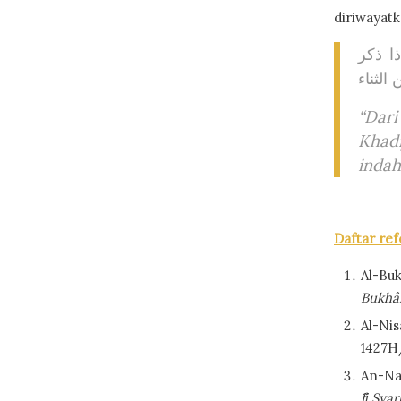
diriwayatk
ا ذكر
الثناء
“Dari
Khad
indah
Daftar ref
Al-Bu
Bukhâ
Al-N
1427H
An-N
fȋ
Syar