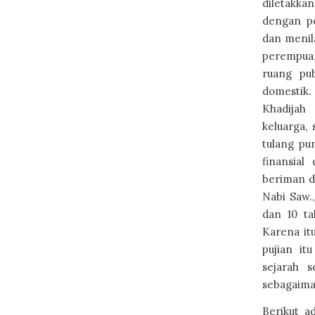
diletakka
dengan pe
dan menil
perempuan
ruang pub
domestik
Khadijah
keluarga,
tulang pu
finansia
beriman d
Nabi Saw.
dan 10 ta
Karena itu
pujian it
sejarah s
sebagaiman
Berikut a