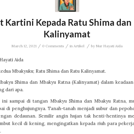
t Kartini Kepada Ratu Shima dan
Kalinyamat
/
/
/
March 12, 2021
0 Comments
in
Artikel
by
Nur Hayati Aida
Hayati Aida
kedua Mbakyuku; Ratu Shima dan Ratu Kalinyamat.
akyu Shima dan Mbakyu Ratna (Kalinyamat) dalam keadaan
ng dari apa.
t ini sampai di tangan Mbakyu Shima dan Mbakyu Ratna, m
pai di penghujungnya. Tanah-tanah menjadi subur dan pepoh
ngan dedaunan. Semilir angin hujan tak henti-hentinya m
mbut kecil di kening, mengingatkan kepada riuh para pekerja
.