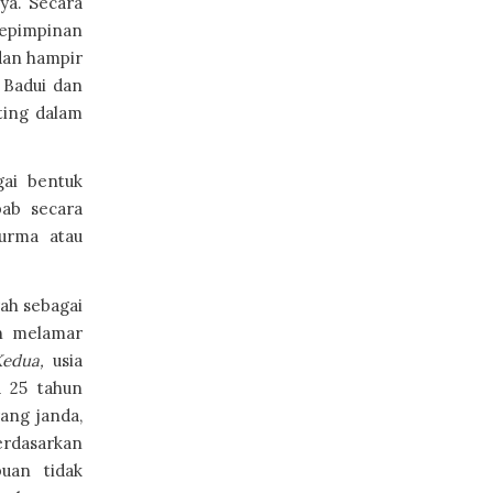
nya. Secara
epimpinan
dan hampir
 Badui dan
ting dalam
gai bentuk
bab secara
urma atau
ah sebagai
 melamar
edua,
usia
a 25 tahun
ang janda,
erdasarkan
puan tidak