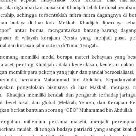
. Jika digambarkan masa kini, Khadijah telah berhasil pemban
ership, sehingga terbentuklah mitra-mitra dagangnya di berb
han budaya di luar kota Mekkah. Khadijah dipercaya seba
impor” antar benua, mengantarkan barang-barang dagan
pasar di wilayah kerajaan Persia yang menjadi pusat p
nal dan lintasan jalur sutera di Timur Tengah.
 memang memiliki modal berupa materi kekayaan yang bes
a aset penting Khadijah adalah kecerdasan, keuletan dalam
an memilih para pekerja yang jujur dan pandai bersosialisasi, 
pemuda, bernama Muhammad bin Abdullah. Kepadanyalah
yakan pengelolaan bisnisnya di luar Makkah, menjaga mi
. Khadijah memiliki kendali dan pengaruh terhadap jaringa
 di level lokal, dan global (Mekkah, Yemen, dan Kerajaan Pe
kan berkat bantuan seorang “CEO” Muhammad bin Abdullah.
tengahan millenium pertama masehi, menjadi perempuan
perkara mudah, di tengah budaya patriarki yang sangat kuat d