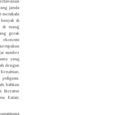
berlawanan
rang janda
i menikahi
 banyak di
u di ruang
ang gerak
a ekonomi
 merupakan
gai sumber
tama yang
jah dengan
-Kenabian,
 poligami.
jah, bahkan
 literatur
nu Katsir,
ebagaimana