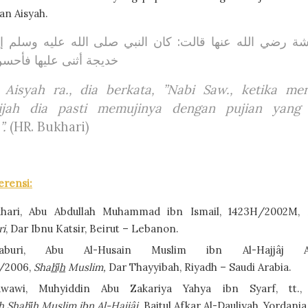
an Aisyah.
ة رضي الله عنها قالت: كان النبي صلى الله عليه وسلم إذ
خديجة أثنى عليها فأحسن 
 Aisyah ra., dia berkata, ”Nabi Saw., ketika me
ijah dia pasti memujinya dengan pujian yang 
”.
(HR. Bukhari)
erensi:
khari, Abu Abdullah Muhammad ibn Ismail, 1423H/2002M,
ri
, Dar Ibnu Katsir, Beirut – Lebanon.
isaburi, Abu Al-Husain Muslim ibn Al-Hajjâj Al-Q
/2006,
Sha
h
ȋ
h
Muslim,
Dar Thayyibah, Riyadh – Saudi Arabia.
awawi, Muhyiddin Abu Zakariya Yahya ibn Syarf, tt.
h
Sha
h
ȋ
h
Muslim ibn Al-Hajjâj,
Baitul Afkar Al-Dauliyah, Yordania