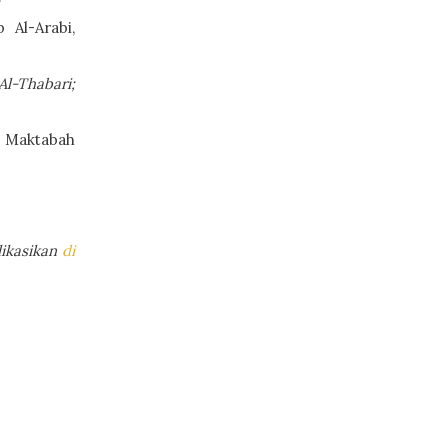
 Al-Arabi,
Al-Thabari;
, Maktabah
likasikan
di