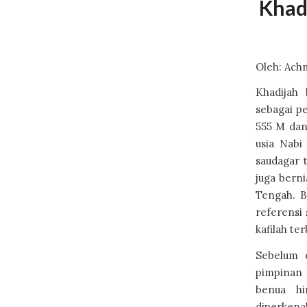
Khad
Oleh: Achm
Khadijah 
sebagai p
555 M dan 
usia Nab
saudagar 
juga berni
Tengah. B
referensi
kafilah te
Sebelum 
pimpinan 
benua hi
diperken