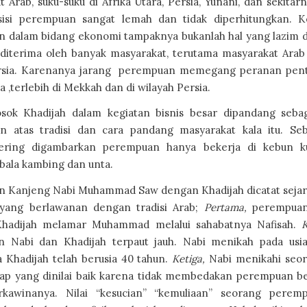
 Arab, suku-suku di Afrika Utara, Persia, Yunani, dan sekitar
isi perempuan sangat lemah dan tidak diperhitungkan. K
 dalam bidang ekonomi tampaknya bukanlah hal yang lazim 
a diterima oleh banyak masyarakat, terutama masyarakat Arab
ersia. Karenanya jarang perempuan memegang peranan pen
a ,terlebih di Mekkah dan di wilayah Persia.
ok Khadijah dalam kegiatan bisnis besar dipandang seba
n atas tradisi dan cara pandang masyarakat kala itu. Se
sering digambarkan perempuan hanya bekerja di kebun k
la kambing dan unta.
n Kanjeng Nabi Muhammad Saw dengan Khadijah dicatat sejar
 yang berlawanan dengan tradisi Arab;
Pertama,
perempuan
. Khadijah melamar Muhammad melalui sahabatnya Nafisah.
K
n Nabi dan Khadijah terpaut jauh. Nabi menikah pada usi
 Khadijah telah berusia 40 tahun.
Ketiga,
Nabi menikahi seor
kap yang dinilai baik karena tidak membedakan perempuan b
rkawinanya. Nilai “kesucian” “kemuliaan” seorang perem