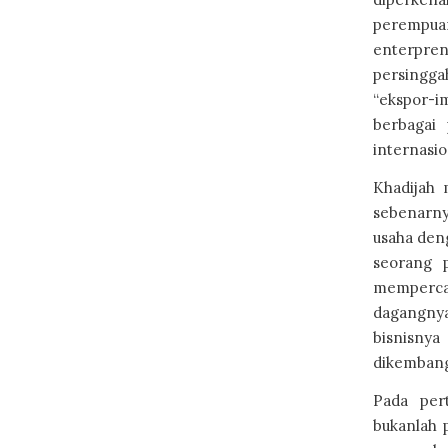
perempuan
enterpren
persingga
“ekspor-
berbagai 
internasio
Khadijah
sebenarny
usaha deng
seorang 
memperca
dagangnya
bisnisnya
dikembang
Pada per
bukanlah 