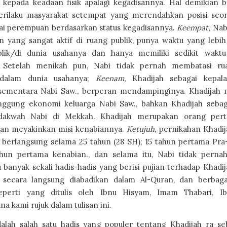
n kepada keadaan fisik apalagi kegadisannya. Hal demikian 
rilaku masyarakat setempat yang merendahkan posisi seo
ai perempuan berdasarkan status kegadisannya.
Keempat,
Nab
 yang sangat aktif di ruang publik, punya waktu yang lebih
lik/di dunia usahanya dan hanya memiliki sedikit wakt
. Setelah menikah pun, Nabi tidak pernah membatasi ru
 dalam dunia usahanya;
Keenam,
Khadijah sebagai kepal
 sementara Nabi Saw., berperan mendampinginya. Khadijah
nggung ekonomi keluarga Nabi Saw., bahkan Khadijah seba
l dakwah Nabi di Mekkah. Khadijah merupakan orang per
an meyakinkan misi kenabiannya.
Ketujuh,
pernikahan Khadi
, berlangsung selama 25 tahun (28 SH); 15 tahun pertama Pra
hun pertama kenabian., dan selama itu, Nabi tidak pernah
 banyak sekali hadis-hadis yang berisi pujian terhadap Khadi
u secara langsung diabadikan dalam Al-Quran, dan berbagai
eperti yang ditulis oleh Ibnu Hisyam, Imam Thabari, Ib
a kami rujuk dalam tulisan ini.
dalah salah satu hadis yang populer tentang Khadijah ra s