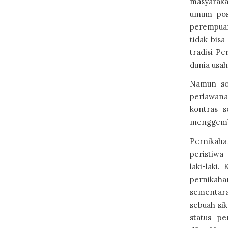
masyarakat
umum pos
perempuan
tidak bis
tradisi P
dunia usah
Namun sos
perlawana
kontras 
menggemba
Pernikaha
peristiwa
laki-laki
pernikaha
sementara
sebuah si
status pe