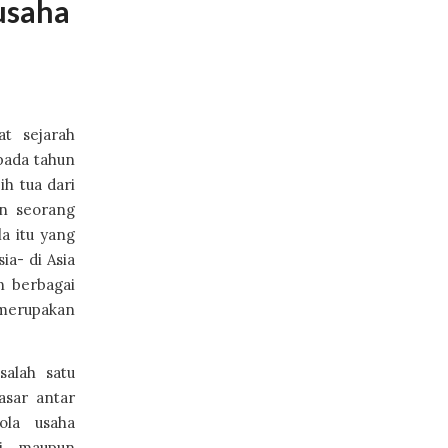
usaha
at sejarah
pada tahun
ih tua dari
n seorang
a itu yang
ia- di Asia
n berbagai
 merupakan
alah satu
asar antar
ola usaha
ki maupun