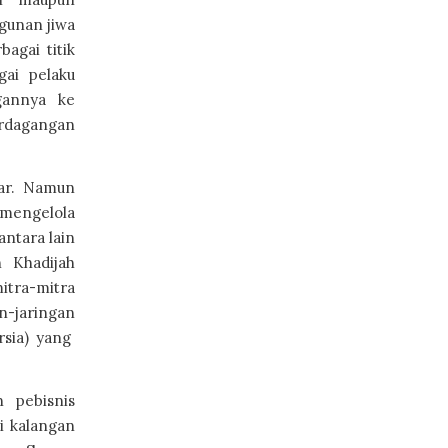
gunan jiwa
agai titik
gai pelaku
gannya ke
erdagangan
ar. Namun
 mengelola
antara lain
 Khadijah
tra-mitra
n-jaringan
rsia) yang
 pebisnis
i kalangan