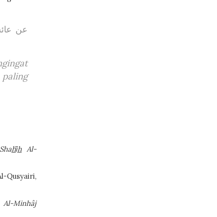
عن عائش
ngingat
paling
Sha
h
ȋ
h
Al-
usyairi,
,
Al-Minhâj
.