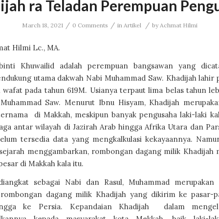
ijah ra Teladan Perempuan Peng
/
/
/
March 18, 2021
0 Comments
in
Artikel
by
Achmat Hilmi
at Hilmi Lc., MA.
binti Khuwailid adalah perempuan bangsawan yang dicat
endukung utama dakwah Nabi Muhammad Saw. Khadijah lahir 
wafat pada tahun 619M. Usianya terpaut lima belas tahun leb
i Muhammad Saw. Menurut Ibnu Hisyam, Khadijah merupaka
ternama di Makkah, meskipun banyak pengusaha laki-laki kal
aga antar wilayah di Jazirah Arab hingga Afrika Utara dan Pars
elum tersedia data yang mengkalkulasi kekayaannya. Namu
 sejarah menggambarkan, rombongan dagang milik Khadijah
rbesar di Makkah kala itu.
diangkat sebagai Nabi dan Rasul, Muhammad merupakan s
rombongan dagang milik Khadijah yang dikirim ke pasar-p
ngga ke Persia. Kepandaian Khadijah dalam mengel
alkannya kepada masyarakat kota Mekkah, baik laki-la