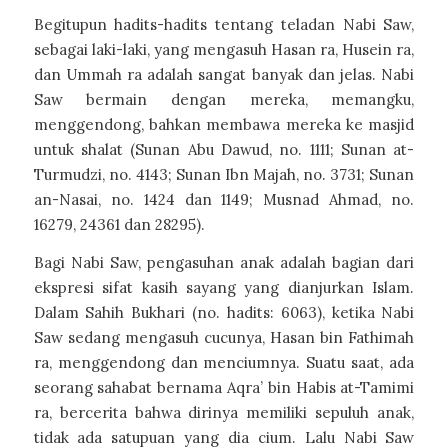
Begitupun hadits-hadits tentang teladan Nabi Saw,
sebagai laki-laki, yang mengasuh Hasan ra, Husein ra,
dan Ummah ra adalah sangat banyak dan jelas. Nabi
Saw bermain dengan mereka, memangku,
menggendong, bahkan membawa mereka ke masjid
untuk shalat (Sunan Abu Dawud, no. 1111; Sunan at-
Turmudzi, no. 4143; Sunan Ibn Majah, no. 3731; Sunan
an-Nasai, no. 1424 dan 1149; Musnad Ahmad, no.
16279, 24361 dan 28295).
Bagi Nabi Saw, pengasuhan anak adalah bagian dari
ekspresi sifat kasih sayang yang dianjurkan Islam.
Dalam Sahih Bukhari (no. hadits: 6063), ketika Nabi
Saw sedang mengasuh cucunya, Hasan bin Fathimah
ra, menggendong dan menciumnya. Suatu saat, ada
seorang sahabat bernama Aqra’ bin Habis at-Tamimi
ra, bercerita bahwa dirinya memiliki sepuluh anak,
tidak ada satupuan yang dia cium. Lalu Nabi Saw