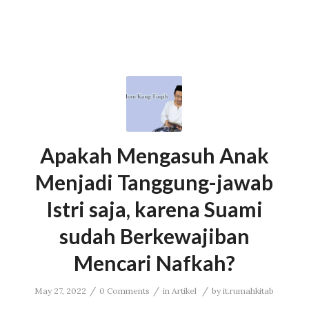
Apakah Mengasuh Anak
Menjadi Tanggung-jawab
Istri saja, karena Suami
sudah Berkewajiban
Mencari Nafkah?
/
/
/
May 27, 2022
0 Comments
in
Artikel
by
it.rumahkitab