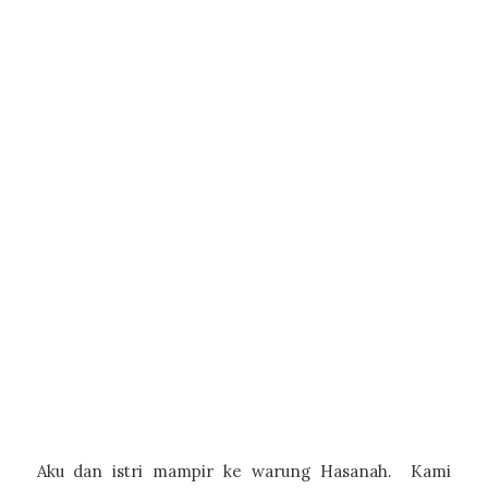
Meyakini
Istri bukan
Tulang
Rusuk
Suami
Aku dan istri mampir ke warung Hasanah. Kami