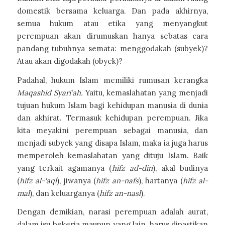
domestik bersama keluarga. Dan pada akhirnya,
semua hukum atau etika yang menyangkut
perempuan akan dirumuskan hanya sebatas cara
pandang tubuhnya semata: menggodakah (subyek)?
Atau akan digodakah (obyek)?
Padahal, hukum Islam memiliki rumusan kerangka
Maqashid Syari’ah.
Yaitu
,
kemaslahatan yang menjadi
tujuan hukum Islam bagi kehidupan manusia di dunia
dan akhirat. Termasuk kehidupan perempuan. Jika
kita meyakini perempuan sebagai manusia, dan
menjadi subyek yang disapa Islam, maka ia juga harus
memperoleh kemaslahatan yang dituju Islam. Baik
yang terkait agamanya (
hifz ad-din
), akal budinya
(
hifz al-‘aql
), jiwanya (
hifz an-nafs
), hartanya (
hifz al-
mal
), dan keluarganya (
hifz an-nasl
).
Dengan demikian, narasi perempuan adalah aurat,
dalam isu bekerja maupun yang lain, harus dipastikan