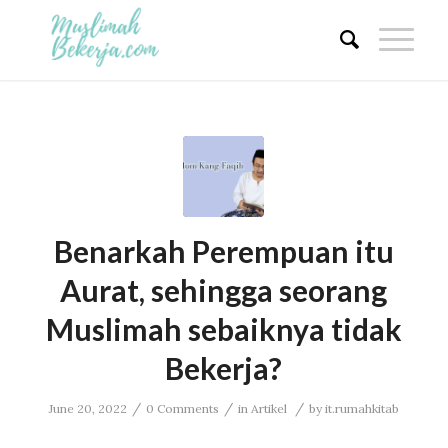
Benarkah Perempuan itu
Aurat, sehingga seorang
Muslimah sebaiknya tidak
Bekerja?
/
/
/
June 20, 2022
0 Comments
in
Artikel
by
it.rumahkitab