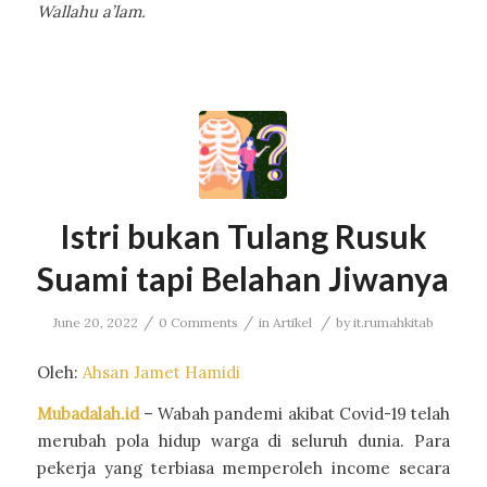
Wallahu a’lam.
Istri bukan Tulang Rusuk
Suami tapi Belahan Jiwanya
/
/
/
June 20, 2022
0 Comments
in
Artikel
by
it.rumahkitab
Oleh:
Ahsan Jamet Hamidi
Mubadalah.id
– Wabah pandemi akibat Covid-19 telah
merubah pola hidup warga di seluruh dunia. Para
pekerja yang terbiasa memperoleh income secara