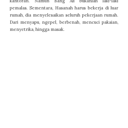
kantoran. Namun Bang Ali bukanlah laki-laki
pemalas. Sementara, Hasanah harus bekerja di luar
rumah, dia menyelesaikan seluruh pekerjaan rumah.
Dari menyapu, ngepel, berbenah, mencuci pakaian,
menyetrika, hingga masak.
Memulai
Dengan
Semangat