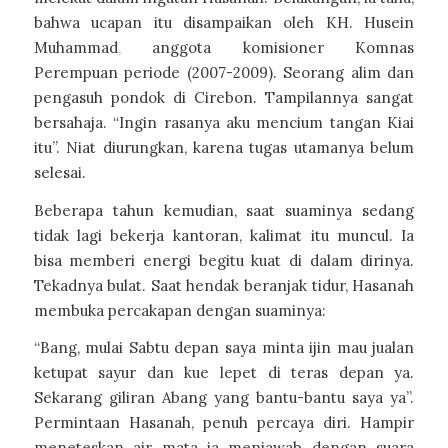
bahwa ucapan itu disampaikan oleh KH. Husein
Muhammad
,
anggota komisioner Komnas
Perempuan periode (2007-2009). Seorang alim dan
pengasuh pondok di Cirebon. Tampilannya sangat
bersahaja. “Ingin rasanya aku mencium tangan Kiai
itu”. Niat diurungkan, karena tugas utamanya belum
selesai.
Beberapa tahun kemudian, saat suaminya sedang
tidak lagi bekerja kantoran, kalimat itu muncul. Ia
bisa memberi energi begitu kuat di dalam dirinya.
Tekadnya bulat. Saat hendak beranjak tidur, Hasanah
membuka percakapan dengan suaminya:
“Bang, mulai Sabtu depan saya minta ijin mau jualan
ketupat sayur dan kue lepet di teras depan ya.
Sekarang giliran Abang yang bantu-bantu saya ya”.
Permintaan Hasanah, penuh percaya diri. Hampir
meneteskan air mata ia menjawab dengan suara