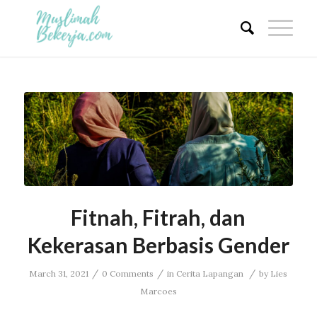
Fitnah, Fitrah, dan
Kekerasan Berbasis Gender
/
/
/
March 31, 2021
0 Comments
in
Cerita Lapangan
by
Lies
Marcoes